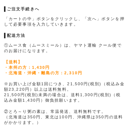
おかずセット
ご注文手続きへ
「カートの中」ボタンをクリックし、「次へ」ボタンを押
3食セット(3種類入り)
して必要事項を入力していきます。
行事食
配送方法
ムーミーくんの刻み食
①ムース食（ムースミール）は、ヤマト運輸 クール便で
のお届けになります。
②とろ～り粥の素
【送料】
・本州の方：1,430円
ご利用案内
・北海道・沖縄・離島の方：2,310円
お問い合わせ
※お買い上げ金額1回につき、21,500円(税別)（税込み金
額23,220円）以上は送料無料。
21,500円(税別)未満の場合は、送料1,300円(税別)（税
込み金額1,430円）御負担願います。
②とろ～り粥の素は、常温発送、送料無料です。
（北海道は350円、東北は100円、沖縄県は350円の送料
がかかります。）