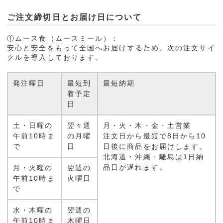
ご注文締切日とお届け日について
①ムース食（ムースミール）：
安心と安全をもって全国へお届けするため、次の注文サイ
クルを導入しております。
発注曜日
最短到
最短納期
着予定
日
土・日曜の
翌々週
月・火・木・金・土営業
午前10時ま
の月曜
注文日から最短で8日から10
で
日
日後に商品をお届けします。
北海道・沖縄・離島は1日納
品日が遅れます。
月・火曜の
翌週の
午前10時ま
火曜日
で
水・木曜の
翌週の
午前10時ま
木曜日