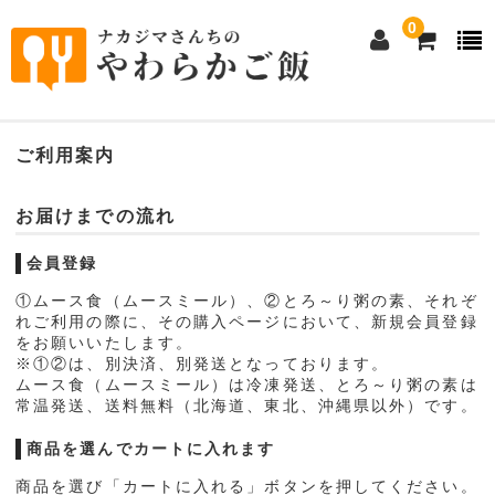
0
ホーム
ご利用案内
eeご飯本舗について
お届けまでの流れ
①ムース食（ムースミール）について
会員登録
②とろ～り粥の素について
①ムース食（ムースミール）、②とろ～り粥の素、それぞ
れご利用の際に、その購入ページにおいて、新規会員登録
商品購入
をお願いいたします。
※①②は、別決済、別発送となっております。
ムース食（ムースミール）は冷凍発送、とろ～り粥の素は
①ムース食全商品
常温発送、送料無料（北海道、東北、沖縄県以外）です。
1人前セット・おかゆ
商品を選んでカートに入れます
単品メイン・小鉢料理
商品を選び「カートに入れる」ボタンを押してください。