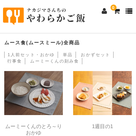
0
ホーム
ムース食(ムースミール)全商品
1人前セット・おかゆ
単品
おかずセット
eeご飯本舗について
行事食
ムーミーくんの刻み食
①ムース食（ムースミール）について
②とろ～り粥の素について
商品購入
①ムース食全商品
1人前セット・おかゆ
ムーミーくんのとろ～り
1週目の1
単品メイン・小鉢料理
おかゆ