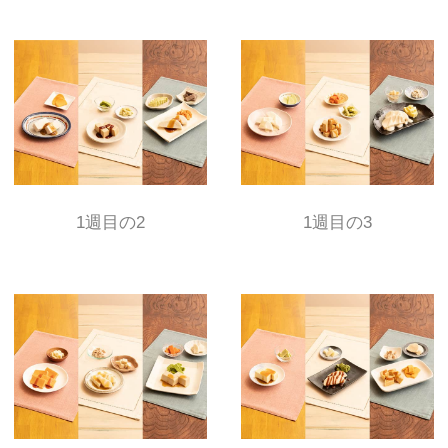
おかずセット
3食セット(3種類入り)
行事食
ムーミーくんの刻み食
②とろ～り粥の素
1週目の2
1週目の3
ご利用案内
お問い合わせ