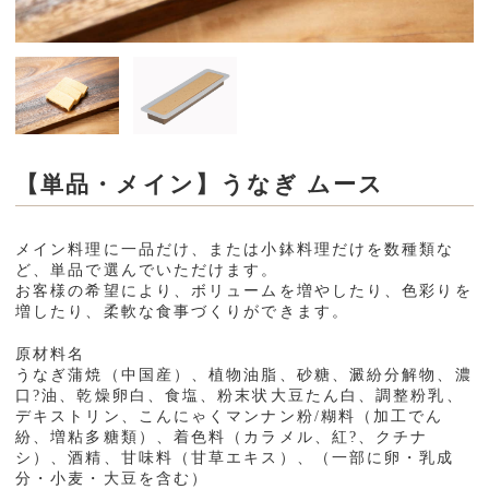
おかずセット
3食セット(3種類入り)
行事食
ムーミーくんの刻み食
【単品・メイン】うなぎ ムース
②とろ～り粥の素
メイン料理に一品だけ、または小鉢料理だけを数種類な
ご利用案内
ど、単品で選んでいただけます。
お客様の希望により、ボリュームを増やしたり、色彩りを
お問い合わせ
増したり、柔軟な食事づくりができます。
原材料名
うなぎ蒲焼（中国産）、植物油脂、砂糖、澱紛分解物、濃
口?油、乾燥卵白、食塩、粉末状大豆たん白、調整粉乳、
デキストリン、こんにゃくマンナン粉/糊料（加工でん
紛、増粘多糖類）、着色料（カラメル、紅?、クチナ
シ）、酒精、甘味料（甘草エキス）、（一部に卵・乳成
分・小麦・大豆を含む）