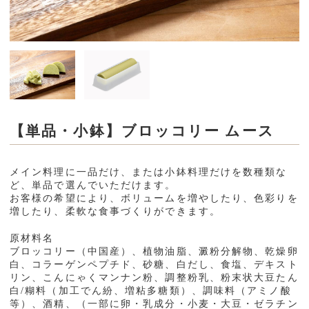
おかずセット
3食セット(3種類入り)
行事食
ムーミーくんの刻み食
【単品・小鉢】ブロッコリー ムース
②とろ～り粥の素
ご利用案内
メイン料理に一品だけ、または小鉢料理だけを数種類な
ど、単品で選んでいただけます。
お問い合わせ
お客様の希望により、ボリュームを増やしたり、色彩りを
増したり、柔軟な食事づくりができます。
原材料名
ブロッコリー（中国産）、植物油脂、澱粉分解物、乾燥卵
白、コラーゲンペプチド、砂糖、白だし、食塩、デキスト
リン、こんにゃくマンナン粉、調整粉乳、粉末状大豆たん
白/糊料（加工でん紛、増粘多糖類）、調味料（アミノ酸
等）、酒精、（一部に卵・乳成分・小麦・大豆・ゼラチン