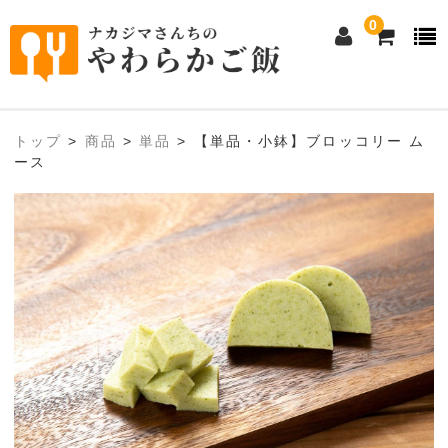
0
ホーム
トップ
>
商品
>
単品
>
【単品・小鉢】ブロッコリー ム
ース
eeご飯本舗について
①ムース食（ムースミール）について
②とろ～り粥の素について
商品購入
①ムース食全商品
1人前セット・おかゆ
単品メイン・小鉢料理